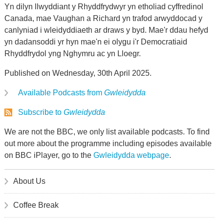
Yn dilyn llwyddiant y Rhyddfrydwyr yn etholiad cyffredinol
Canada, mae Vaughan a Richard yn trafod arwyddocad y
canlyniad i wleidyddiaeth ar draws y byd. Mae'r ddau hefyd
yn dadansoddi yr hyn mae'n ei olygu i'r Democratiaid
Rhyddfrydol yng Nghymru ac yn Lloegr.
Published on Wednesday, 30th April 2025.
Available Podcasts from
Gwleidydda
Subscribe to
Gwleidydda
We are not the BBC, we only list available podcasts. To find
out more about the programme including episodes available
on BBC iPlayer, go to the
Gwleidydda webpage
.
About Us
Coffee Break