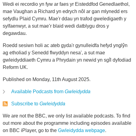
Wedi ei recordio yn fyw ar faes yr Eisteddfod Genedlaethol,
mae Vaughan a Richard yn edrych nôl ar gan mlynedd ers
sefydlu Plaid Cymru. Mae'r ddau yn trafod gweledigaeth y
sylfaenwyr, a sut mae’r blaid wedi datblygu dros y
degawdau.
Roedd sesiwn holi ac ateb gyda'r gynulleidfa hefyd ynglŷn
ag etholiad y Senedd flwyddyn nesa', a sut mae
gwleidyddiaeth Cymru a Phrydain yn newid yn sgîl dyfodiad
Reform UK.
Published on Monday, 11th August 2025.
Available Podcasts from
Gwleidydda
Subscribe to
Gwleidydda
We are not the BBC, we only list available podcasts. To find
out more about the programme including episodes available
on BBC iPlayer, go to the
Gwleidydda webpage
.