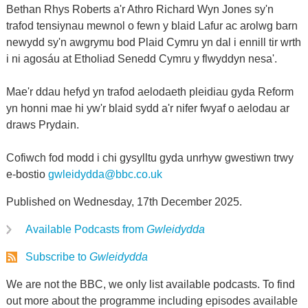
Bethan Rhys Roberts a'r Athro Richard Wyn Jones sy'n
trafod tensiynau mewnol o fewn y blaid Lafur ac arolwg barn
newydd sy'n awgrymu bod Plaid Cymru yn dal i ennill tir wrth
i ni agosáu at Etholiad Senedd Cymru y flwyddyn nesa'.
Mae'r ddau hefyd yn trafod aelodaeth pleidiau gyda Reform
yn honni mae hi yw'r blaid sydd a'r nifer fwyaf o aelodau ar
draws Prydain.
Cofiwch fod modd i chi gysylltu gyda unrhyw gwestiwn trwy
e-bostio
gwleidydda@bbc.co.uk
Published on Wednesday, 17th December 2025.
Available Podcasts from
Gwleidydda
Subscribe to
Gwleidydda
We are not the BBC, we only list available podcasts. To find
out more about the programme including episodes available