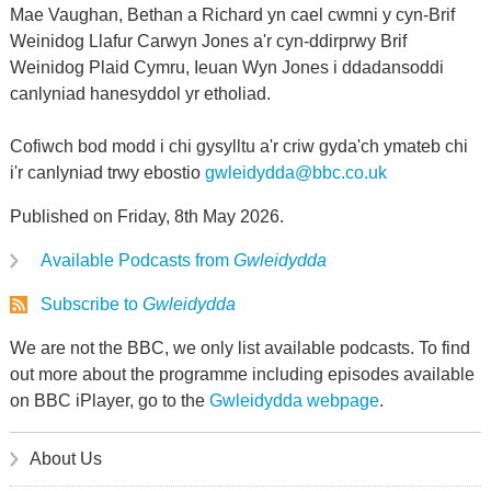
Mae Vaughan, Bethan a Richard yn cael cwmni y cyn-Brif
Weinidog Llafur Carwyn Jones a'r cyn-ddirprwy Brif
Weinidog Plaid Cymru, Ieuan Wyn Jones i ddadansoddi
canlyniad hanesyddol yr etholiad.
Cofiwch bod modd i chi gysylltu a'r criw gyda'ch ymateb chi
i'r canlyniad trwy ebostio
gwleidydda@bbc.co.uk
Published on Friday, 8th May 2026.
Available Podcasts from
Gwleidydda
Subscribe to
Gwleidydda
We are not the BBC, we only list available podcasts. To find
out more about the programme including episodes available
on BBC iPlayer, go to the
Gwleidydda webpage
.
About Us