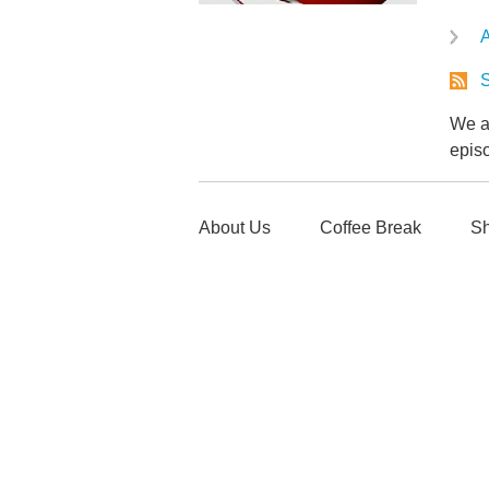
A
S
We ar
epis
About Us
Coffee Break
Sh