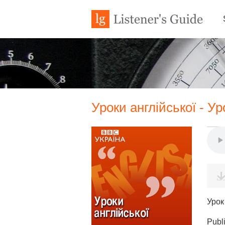
Уроки англійської - У
Урок
Publ