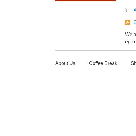
A
S
We ar
epis
About Us
Coffee Break
Sh