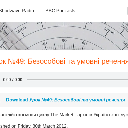
Shortwave Radio
BBC Podcasts
рок №49: Безособові та умовні реченн
Download
Урок №49: Безособові та умовні речення
 англійської мови циклу The Market з архівів Української служ
ished on Friday, 30th March 2012.