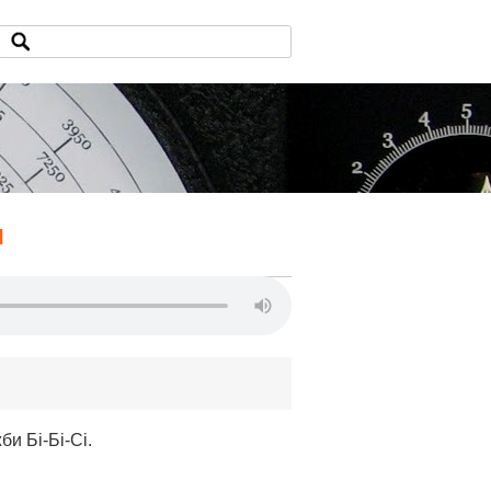
я
би Бі-Бі-Сі.