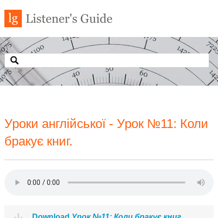
Уроки англійської - Урок №11: Коли
бракує книг.
Download
Урок №11: Коли бракує книг.