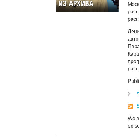
Моск
расс
расп
Лени
авто
Пара
Кара
прог
расс
Publ
A
S
We ar
epis