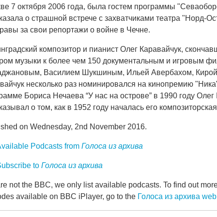
ве 7 октября 2006 года, была гостем программы "Севаоборо
казала о страшной встрече с захватчиками театра "Норд-Ост
равы за свои репортажи о войне в Чечне.
нградский композитор и пианист Олег Каравайчук, скончав
ром музыки к более чем 150 документальным и игровым фи
джановым, Василием Шукшиным, Ильей Авербахом, Кирой
вайчук несколько раз номинировался на кинопремию "Ника
рамме Бориса Нечаева “У нас на острове” в 1990 году Олег
казывал о том, как в 1952 году началась его композиторская
ished on Wednesday, 2nd November 2016.
vailable Podcasts from
Голоса из архива
ubscribe to
Голоса из архива
e not the BBC, we only list available podcasts. To find out mo
odes available on BBC iPlayer, go to the
Голоса из архива we