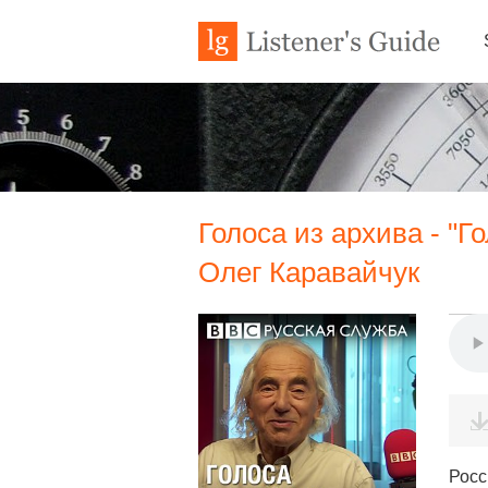
Голоса из архива - "Г
Олег Каравайчук
Росс