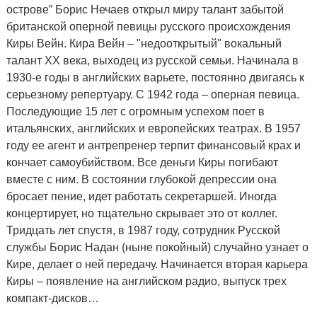
острове” Борис Нечаев открыл миру талант забытой
британской оперной певицы русского происхождения
Киры Вейн. Кира Вейн – "недооткрытый" вокальный
талант XX века, выходец из русской семьи. Начинала в
1930-е годы в английских варьете, постоянно двигаясь к
серьезному репертуару. С 1942 года – оперная певица.
Последующие 15 лет с огромным успехом поет в
итальянских, английских и европейских театрах. В 1957
году ее агент и антрепренер терпит финансовый крах и
кончает самоубийством. Все деньги Киры погибают
вместе с ним. В состоянии глубокой депрессии она
бросает пение, идет работать секретаршей. Иногда
концертирует, но тщательно скрывает это от коллег.
Тридцать лет спустя, в 1987 году, сотрудник Русской
службы Борис Надан (ныне покойный) случайно узнает о
Кире, делает о ней передачу. Начинается вторая карьера
Киры – появление на английском радио, выпуск трех
компакт-дисков…