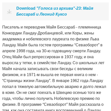
Download
"Голоса из архива"-23: Майя
Бессараб и Леонид Куксо
Писатель и переводчик Майя Бессараб - племянница
Конкордии Ландау-Дробанцевой, или Коры, жены
академика и нобелевского лауреата по физике Льва
Ландау. Майя была гостем программы “Севаоборот” в
апреле 1998 года, на 30-ю годовщину смерти Ландау.
Отец Майи был репрессирован в 1937 году, и она
выросла у тетки, в семействе Ландау. Со школьных лет
Майя начала записывать свои беседы с великим
физиком, и в 1971-м вышла ее первая книга о нем -
“Страницы жизни Ландау”. В январе 1962 года Ландау
попал в тяжелую автомобильную аварию и долго лежал
в коме. Он не смог поехать в Швецию осенью того же
года, чтобы лично получить Нобелевскую премию по
физике. В программе “Севаоборот” Майя рассказала о
том, как она составила книгу воспоминаний о Ландау,