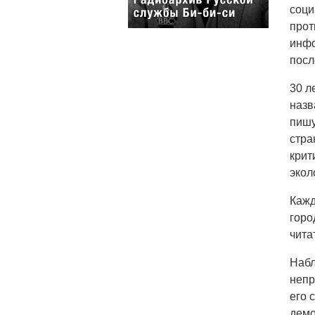
соци
прот
инфо
посл
30 л
назв
пишу
стра
крит
экол
Кажд
горо
чита
Набл
непр
его 
демо