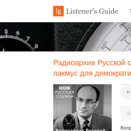
Радиоархив Русской с
лакмус для демократ
Вопр