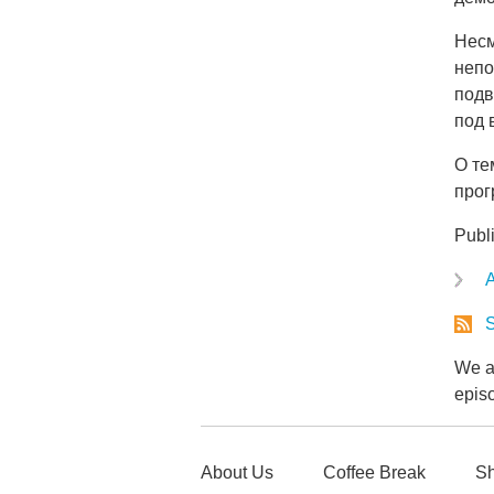
Несм
непо
подв
под 
О те
прог
Publi
A
S
We ar
epis
About Us
Coffee Break
Sh