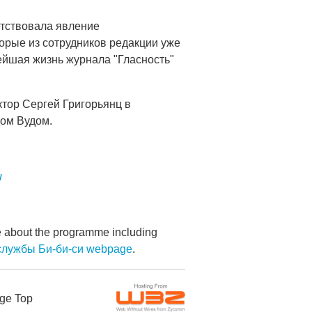
етствовала явление
торые из сотрудников редакции уже
ейшая жизнь журнала "Гласность"
ктор Сергей Григорьянц в
ом Вудом.
и
re about the programme including
службы Би-би-си webpage
.
ge Top