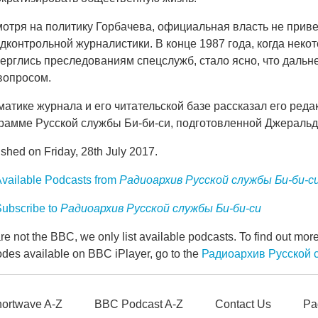
отря на политику Горбачева, официальная власть не прив
дконтрольной журналистики. В конце 1987 года, когда неко
ерглись преследованиям спецслужб, стало ясно, что дальн
вопросом.
матике журнала и его читательской базе рассказал его реда
рамме Русской службы Би-би-си, подготовленной Джеральд
shed on Friday, 28th July 2017.
vailable Podcasts from
Радиоархив Русской службы Би-би-с
ubscribe to
Радиоархив Русской службы Би-би-си
e not the BBC, we only list available podcasts. To find out mo
odes available on BBC iPlayer, go to the
Радиоархив Русской 
ortwave A-Z
BBC Podcast A-Z
Contact Us
Pa