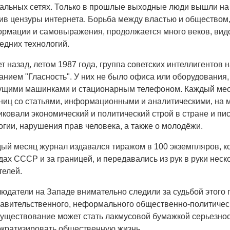
альных сетях. Только в прошлые выходные люди вышли на
ив цензуры интернета. Борьба между властью и обществом
рмации и самовыражения, продолжается много веков, видо
едних технологий.
ет назад, летом 1987 года, группа советских интеллигентов
анием "Гласность". У них не было офиса или оборудования,
щими машинками и стационарным телефоном. Каждый меся
ниц со статьями, информационными и аналитическими, на 
иковали экономический и политический строй в стране и пи
огии, нарушения прав человека, а также о молодёжи.
ый месяц журнал издавался тиражом в 100 экземпляров, к
дах СССР и за границей, и передавались из рук в руки нес
телей.
юдатели на Западе внимательно следили за судьбой этого 
авительственного, неформального общественно-политическ
существование может стать лакмусовой бумажкой серьезнос
кратизировать общественную жизнь.