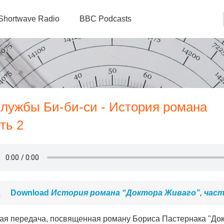
Shortwave Radio
BBC Podcasts
службы Би-би-си - История романа
ть 2
Download
История романа “Доктора Живаго”, част
ая передача, посвященная роману Бориса Пастернака "Докт