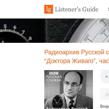
Радиоархив Русской 
“Доктора Живаго”, час
Втор