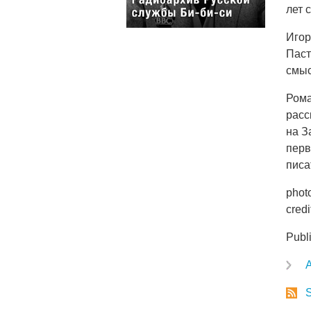
лет 
Игор
Паст
смыс
Рома
расс
на З
перв
писа
phot
cred
Publ
A
S