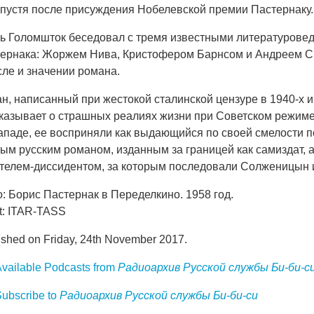
спустя после присуждения Нобелевской премии Пастернаку.
ь Голомшток беседовал с тремя известными литературовед
ернака: Жоржем Нива, Кристофером Барнсом и Андреем Си
ле и значении романа.
н, написанный при жестокой сталинской цензуре в 1940-х и
казывает о страшных реалиях жизни при Советском режиме
ападе, ее восприняли как выдающийся по своей смелости по
ым русским романом, изданным за границей как самиздат, 
телем-диссидентом, за которым последовали Солженицын и
o: Борис Пастернак в Переделкино. 1958 год.
it: ITAR-TASS
ished on Friday, 24th November 2017.
vailable Podcasts from
Радиоархив Русской службы Би-би-с
ubscribe to
Радиоархив Русской службы Би-би-си