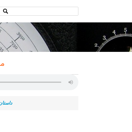
مستن
داستان انقلاب (۲۸): روی