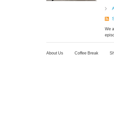
A
S
We ar
epis
About Us
Coffee Break
Sh