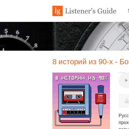
8 историй из 90-х - Б
Русс
прох