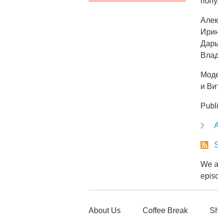
попу
Алек
Ирин
Дарь
Влад
Моде
и Ви
Publ
A
S
We ar
epis
About Us
Coffee Break
Sh