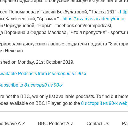
лярные подкастеры. В бонусном эпизоде вы услышите исто
сея Пономарева и Таисии Бекбулатовой, "Трасса 161" -
htt
ы Калитеевской, "Арзамас" -
https://arzamas.academy/radio
,
и Черкудиновой, "Норм" - facebook.com/normpodcast,
а Воронина и Федора Маслова, "Что я пропустил" - sports.ru/
рировали дискуссию главные создатели подкаста "8 истори
тя Нехезин.
ished on Monday, 21st October 2019.
vailable Podcasts from
8 историй из 90-х
ubscribe to
8 историй из 90-х
e not the BBC, we only list available podcasts. To find out mo
odes available on BBC iPlayer, go to the
8 историй из 90-х we
ortwave A-Z
BBC Podcast A-Z
Contact Us
Pa