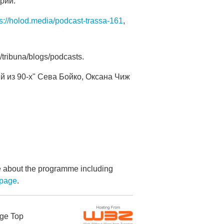
рии:
ps://holod.media/podcast-trassa-161
,
tribuna/blogs/podcasts.
й из 90-х" Сева Бойко, Оксана Чиж
re about the programme including
bpage
.
ge Top