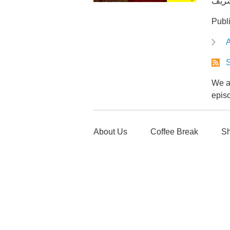
Publ
A
S
We ar
epis
About Us
Coffee Break
Sh