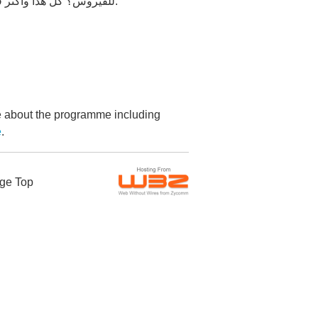
للفيروس؟ كل هذا وأكثر في هذه الحلقة من بودكاست خرافات كورونا من إعداد وتقديم شيرين شريف.
re about the programme including
.
خ
ge Top