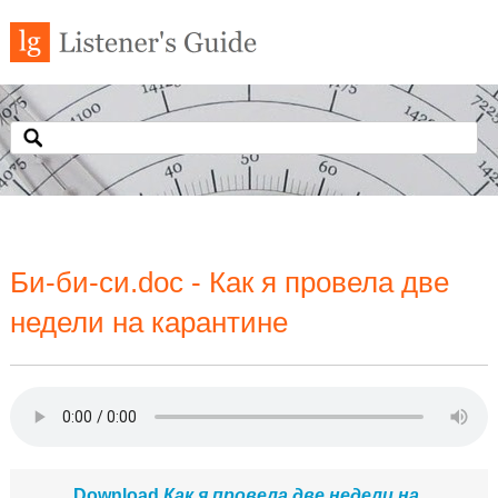
Би-би-си.doc - Как я провела две
недели на карантине
Download
Как я провела две недели на