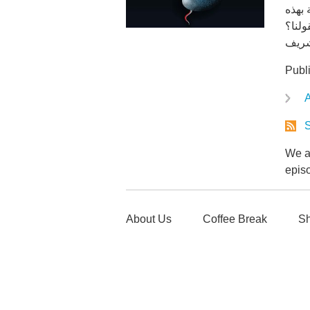
 بهذه
ولنا؟
شريف
Publ
A
S
We ar
epis
About Us
Coffee Break
Sh