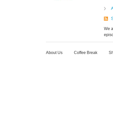
A
S
We ar
epis
About Us
Coffee Break
Sh