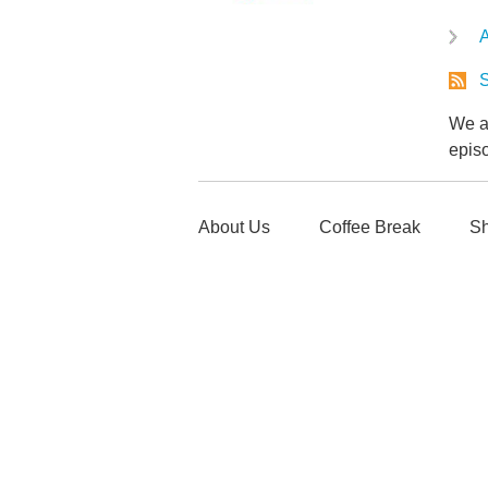
A
S
We ar
epis
About Us
Coffee Break
Sh