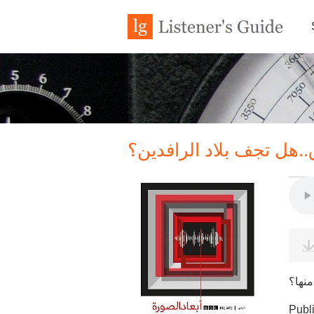
ق..هل تجف بلاد الرافدين؟
نها؟
Publ