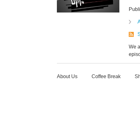
Publ
A
S
We ar
epis
About Us
Coffee Break
Sh