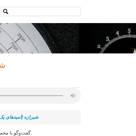
شی
شیرازه (امیدهای یک
گفت‌وگو با محمد قائد، نویسنده، درباره یاس از مشروطه در ابتدای قرن چهاردهم خورشیدی.