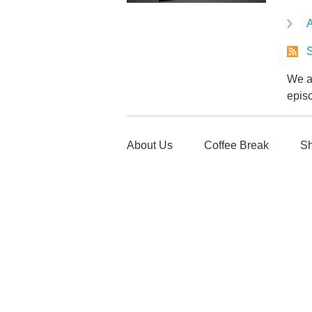
A
S
We ar
epis
About Us
Coffee Break
Sh