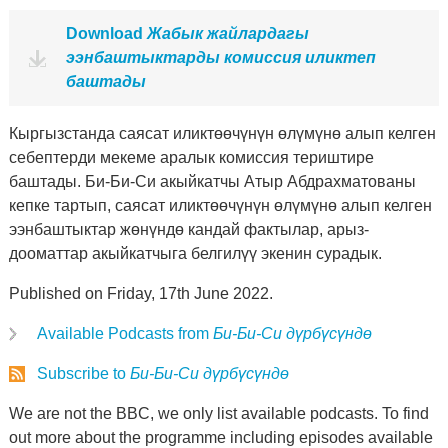
Download
Жабык жайлардагы
ээнбаштыктарды комиссия иликтеп
баштады
Кыргызстанда саясат иликтөөчүнүн өлүмүнө алып келген
себептерди мекеме аралык комиссия териштире
баштады. Би-Би-Си акыйкатчы Атыр Абдрахматованы
кепке тартып, саясат иликтөөчүнүн өлүмүнө алып келген
ээнбаштыктар жөнүндө кандай фактылар, арыз-
дооматтар акыйкатчыга белгилүү экенин сурадык.
Published on Friday, 17th June 2022.
Available Podcasts from
Би-Би-Си дүрбүсүндө
Subscribe to
Би-Би-Си дүрбүсүндө
We are not the BBC, we only list available podcasts. To find
out more about the programme including episodes available