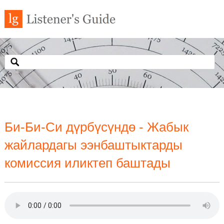
Би-Би-Си дүрбүсүндө - Жабык
жайлардагы ээнбаштыктарды
комиссия иликтеп баштады