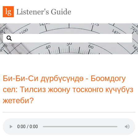
Би-Би-Си дүрбүсүндө - Боомдогу
сел: Тилсиз жоону тосконго күчүбүз
жетеби?