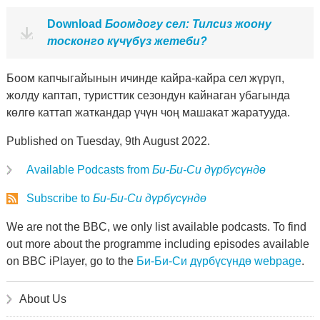
Download
Боомдогу сел: Тилсиз жоону
тосконго күчүбүз жетеби?
Боом капчыгайынын ичинде кайра-кайра сел жүрүп,
жолду каптап, туристтик сезондун кайнаган убагында
көлгө каттап жаткандар үчүн чоң машакат жаратууда.
Published on Tuesday, 9th August 2022.
Available Podcasts from
Би-Би-Си дүрбүсүндө
Subscribe to
Би-Би-Си дүрбүсүндө
We are not the BBC, we only list available podcasts. To find
out more about the programme including episodes available
on BBC iPlayer, go to the
Би-Би-Си дүрбүсүндө webpage
.
About Us