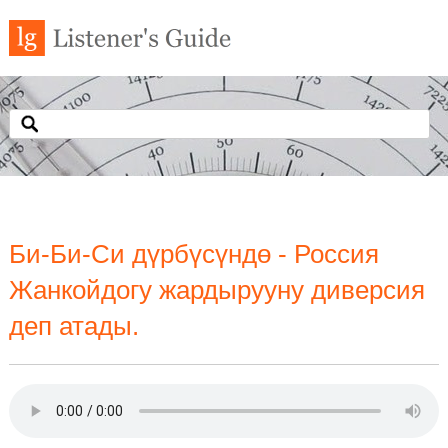
Би-Би-Си дүрбүсүндө - Россия
Жанкойдогу жардырууну диверсия
деп атады.