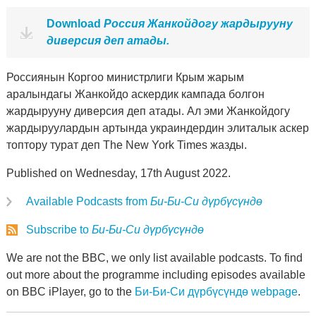
Download
Россия Жанкойдогу жардырууну
диверсия деп атады.
Россиянын Коргоо министрлиги Крым жарым
аралындагы Жанкойдо аскердик кампада болгон
жардырууну диверсия деп атады. Ал эми Жанкойдогу
жардыруулардын артында украиндердин элиталык аскер
топтору турат деп The New York Times жазды.
Published on Wednesday, 17th August 2022.
Available Podcasts from
Би-Би-Си дүрбүсүндө
Subscribe to
Би-Би-Си дүрбүсүндө
We are not the BBC, we only list available podcasts. To find
out more about the programme including episodes available
on BBC iPlayer, go to the
Би-Би-Си дүрбүсүндө webpage
.