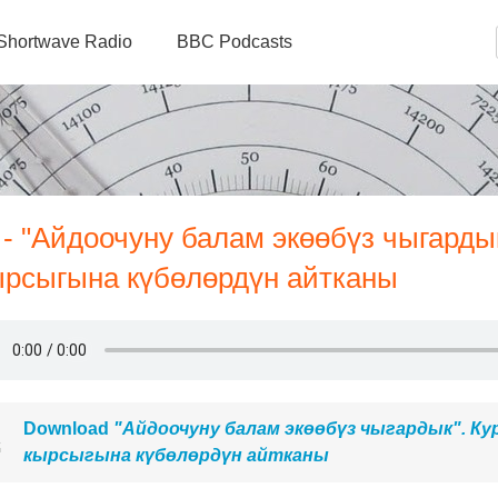
Shortwave Radio
BBC Podcasts
- "Айдоочуну балам экөөбүз чыгардык
ырсыгына күбөлөрдүн айтканы
Download
"Айдоочуну балам экөөбүз чыгардык". К
кырсыгына күбөлөрдүн айтканы