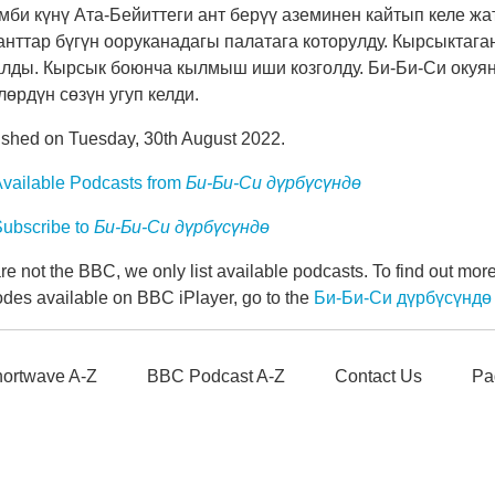
би күнү Ата-Бейиттеги ант берүү аземинен кайтып келе ж
анттар бүгүн ооруканадагы палатага которулду. Кырсыктаг
лды. Кырсык боюнча кылмыш иши козголду. Би-Би-Си окуян
лөрдүн сөзүн угуп келди.
ished on Tuesday, 30th August 2022.
vailable Podcasts from
Би-Би-Си дүрбүсүндө
ubscribe to
Би-Би-Си дүрбүсүндө
e not the BBC, we only list available podcasts. To find out mo
odes available on BBC iPlayer, go to the
Би-Би-Си дүрбүсүндө
ortwave A-Z
BBC Podcast A-Z
Contact Us
Pa