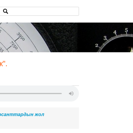
".
урсанттардын жол