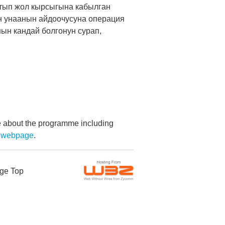
атып жол кырсыгына кабылган
ан унаанын айдоочусуна операция
ын кандай болгонун сурап,
re about the programme including
 webpage
.
ge Top