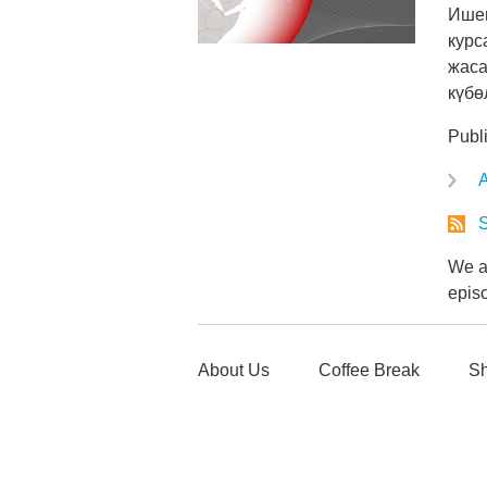
Ишем
курс
жаса
күбө
Publ
A
S
We ar
epis
About Us
Coffee Break
Sh