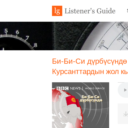
Би-Би-Си дүрбүсүндө 
Курсанттардын жол к