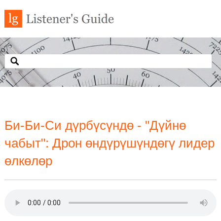
Би-Би-Си дүрбүсүндө - "Дүйнө
чабыт": Дрон өндүрүшүндөгү лидер
өлкөлөр