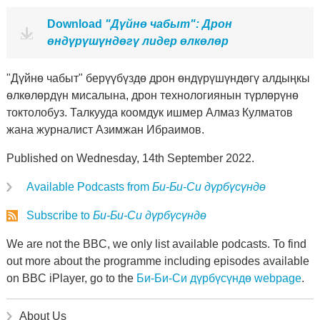
Download
"Дүйнө чабыт": Дрон
өндүрүшүндөгү лидер өлкөлөр
"Дүйнө чабыт" берүүбүздө дрон өндүрүшүндөгү алдыңкы
өлкөлөрдүн мисалына, дрон технологиянын түрлөрүнө
токтолобуз. Талкууда коомдук ишмер Алмаз Кулматов
жана журналист Азимжан Ибраимов.
Published on Wednesday, 14th September 2022.
Available Podcasts from
Би-Би-Си дүрбүсүндө
Subscribe to
Би-Би-Си дүрбүсүндө
We are not the BBC, we only list available podcasts. To find
out more about the programme including episodes available
on BBC iPlayer, go to the
Би-Би-Си дүрбүсүндө webpage
.
About Us