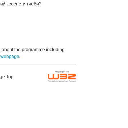
ий кесепети тиеби?
re about the programme including
 webpage
.
ge Top