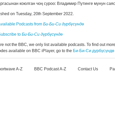
ргасынан коюлган чоң суроо: Владимир Путинге мунун саяс
ished on Tuesday, 20th September 2022.
vailable Podcasts from
Би-Би-Си дүрбүсүндө
ubscribe to
Би-Би-Си дүрбүсүндө
e not the BBC, we only list available podcasts. To find out mo
odes available on BBC iPlayer, go to the
Би-Би-Си дүрбүсүндө
ortwave A-Z
BBC Podcast A-Z
Contact Us
Pa