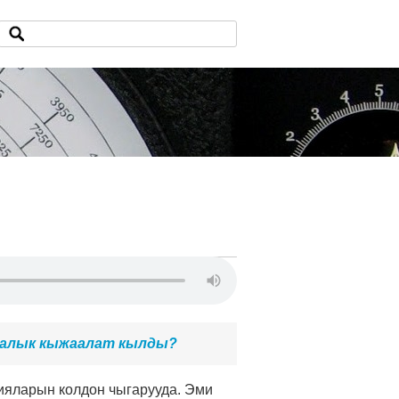
чалык кыжаалат кылды?
ияларын колдон чыгарууда. Эми