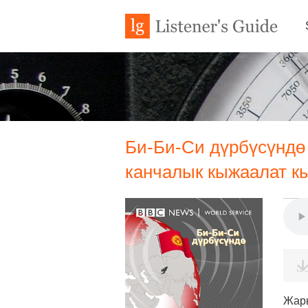
Би-Би-Си дүрбүсүндө 
канчалык кыжаалат к
Жары