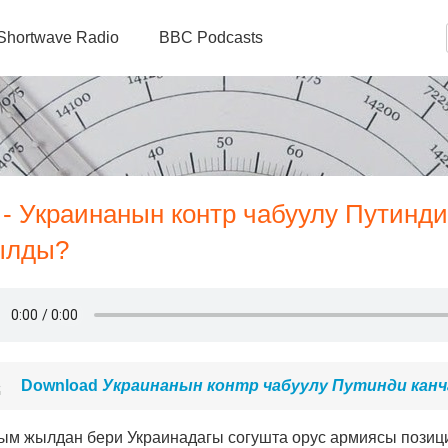
Shortwave Radio
BBC Podcasts
- Украинанын контр чабуулу Путинди
ылды?
Download
Украинанын контр чабуулу Путинди кан
м жылдан бери Украинадагы согушта орус армиясы позиц