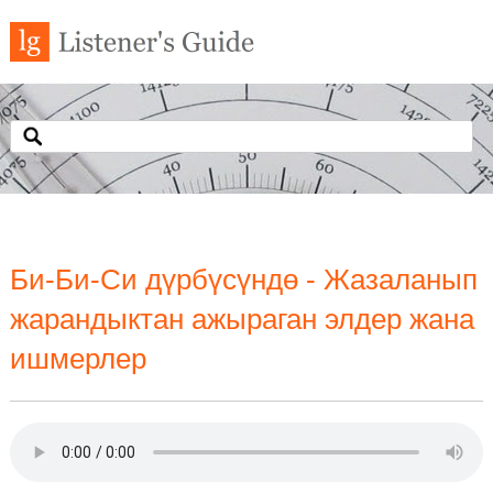
Би-Би-Си дүрбүсүндө - Жазаланып
жарандыктан ажыраган элдер жана
ишмерлер