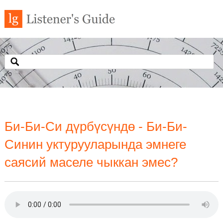
Би-Би-Си дүрбүсүндө - Би-Би-
Синин уктурууларында эмнеге
саясий маселе чыккан эмес?