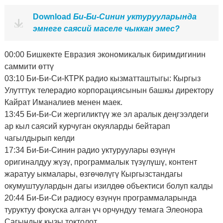
Download
Би-Би-Синин уктурууларында
эмнеге саясий маселе чыккан эмес?
00:00 Бишкекте Евразия экономикалык биримдигинин
саммити өттү
03:10 Би-Би-Си-КТРК радио кызматташтыгы: Кыргыз
Улутттук телерадио корпорациясынын башкы директору
Кайрат Иманалиев менен маек.
13:45 Би-Би-Си жергиликтүү же эл аралык деңгээлдеги
ар кыл саясий курчуган окуяларды бейтарап
чагылдырып келди
17:34 Би-Би-Синин радио уктуруулары өзүнүн
оригиналдуу жүзү, программалык түзүлүшү, контент
жаратуу ыкмалары, өзгөчөлүгү Кыргызстандагы
окумуштуулардын дагы изилдөө объектиси болуп калды
20:44 Би-Би-Си радиосу өзүнүн программаларында
туруктуу фокуска алган үч орчундуу темага Элеонора
Сагындык кызы токтолот.