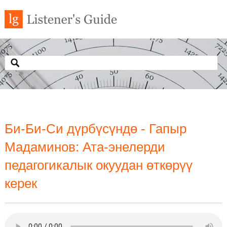
Би-Би-Си дүрбүсүндө - Гапыр
Мадаминов: Ата-энелерди
педагогикалык окуудан өткөрүү
керек