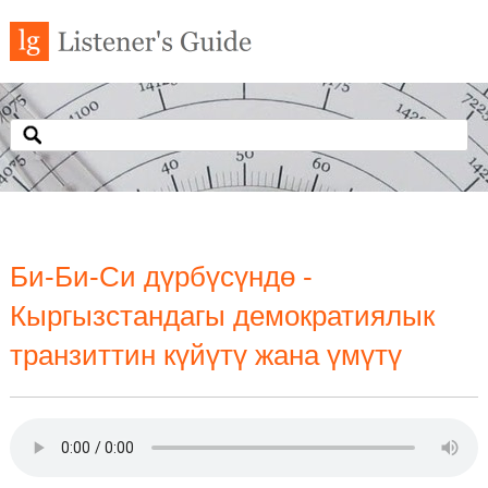
Би-Би-Си дүрбүсүндө -
Кыргызстандагы демократиялык
транзиттин күйүтү жана үмүтү