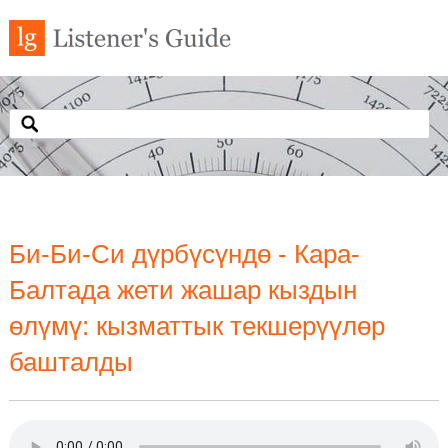
Би-Би-Си дүрбүсүндө - Кара-
Балтада жети жашар кыздын
өлүмү: кызматтык текшерүүлөр
башталды