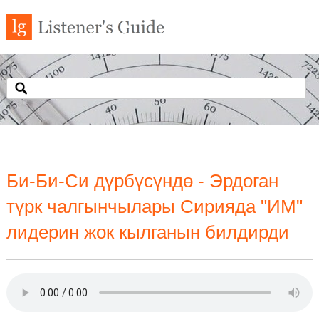
Би-Би-Си дүрбүсүндө - Эрдоган
түрк чалгынчылары Сирияда "ИМ"
лидерин жок кылганын билдирди