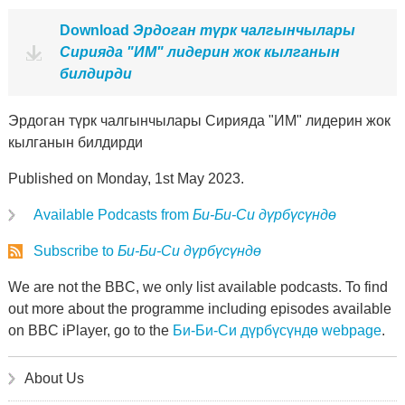
Download
Эрдоган түрк чалгынчылары
Сирияда "ИМ" лидерин жок кылганын
билдирди
Эрдоган түрк чалгынчылары Сирияда "ИМ" лидерин жок
кылганын билдирди
Published on Monday, 1st May 2023.
Available Podcasts from
Би-Би-Си дүрбүсүндө
Subscribe to
Би-Би-Си дүрбүсүндө
We are not the BBC, we only list available podcasts. To find
out more about the programme including episodes available
on BBC iPlayer, go to the
Би-Би-Си дүрбүсүндө webpage
.
About Us