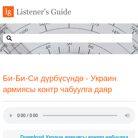
Би-Би-Си дүрбүсүндө - Украин
армиясы контр чабуулга даяр
Download
Украин армиясы контр чабуулга