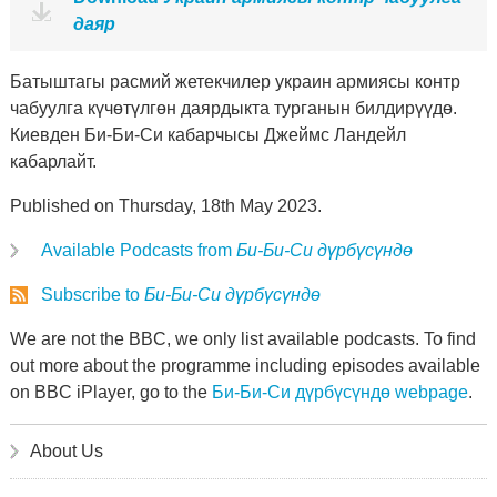
даяр
Батыштагы расмий жетекчилер украин армиясы контр
чабуулга күчөтүлгөн даярдыкта турганын билдирүүдө.
Киевден Би-Би-Си кабарчысы Джеймс Ландейл
кабарлайт.
Published on Thursday, 18th May 2023.
Available Podcasts from
Би-Би-Си дүрбүсүндө
Subscribe to
Би-Би-Си дүрбүсүндө
We are not the BBC, we only list available podcasts. To find
out more about the programme including episodes available
on BBC iPlayer, go to the
Би-Би-Си дүрбүсүндө webpage
.
About Us