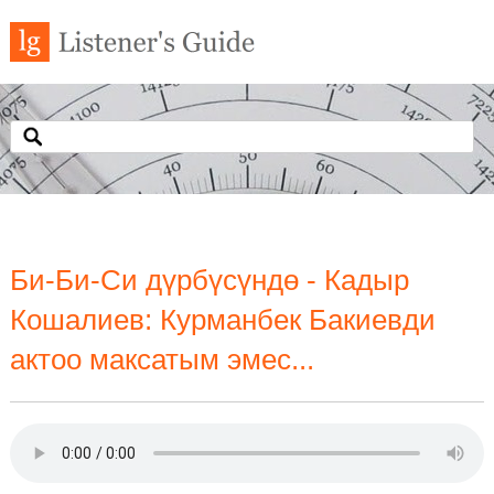
Би-Би-Си дүрбүсүндө - Кадыр
Кошалиев: Курманбек Бакиевди
актоо максатым эмес...