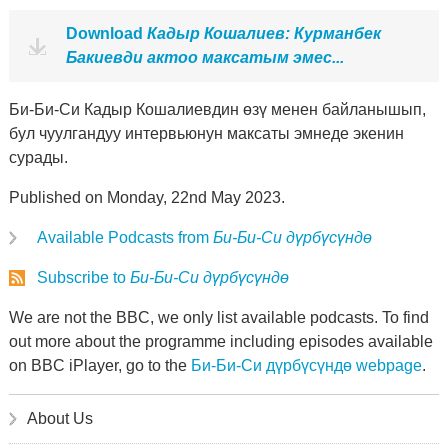
Download
Кадыр Кошалиев: Курманбек
Бакиевди актоо максатым эмес...
Би-Би-Си Кадыр Кошалиевдин өзү менен байланышып,
бул чуулгандуу интервьюнун максаты эмнеде экенин
сурады.
Published on Monday, 22nd May 2023.
Available Podcasts from
Би-Би-Си дүрбүсүндө
Subscribe to
Би-Би-Си дүрбүсүндө
We are not the BBC, we only list available podcasts. To find
out more about the programme including episodes available
on BBC iPlayer, go to the
Би-Би-Си дүрбүсүндө webpage
.
About Us