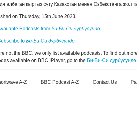
ия албаган кыргыз сүтү Казакстан менен Өзбекстанга жол т
ished on Thursday, 15th June 2023.
vailable Podcasts from
Би-Би-Си дүрбүсүндө
ubscribe to
Би-Би-Си дүрбүсүндө
e not the BBC, we only list available podcasts. To find out mo
odes available on BBC iPlayer, go to the
Би-Би-Си дүрбүсүндө
ortwave A-Z
BBC Podcast A-Z
Contact Us
Pa