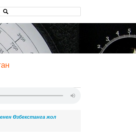
тан
менен Өзбекстанга жол