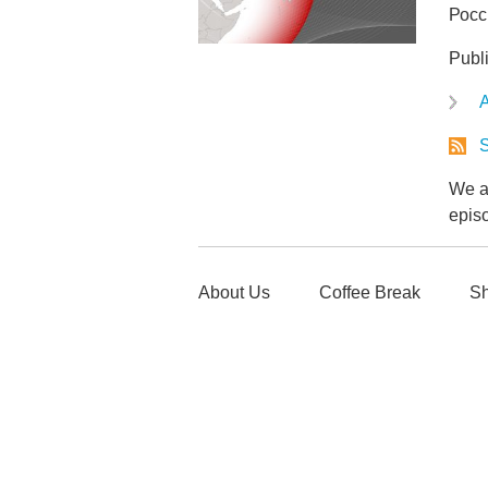
Росс
Publ
A
S
We ar
epis
About Us
Coffee Break
Sh