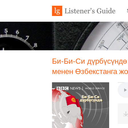
Би-Би-Си дүрбүсүндө 
менен Өзбекстанга жо