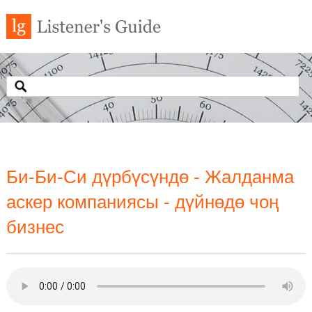
Би-Би-Си дүрбүсүндө - Жалданма
аскер компаниясы - дүйнөдө чоң
бизнес