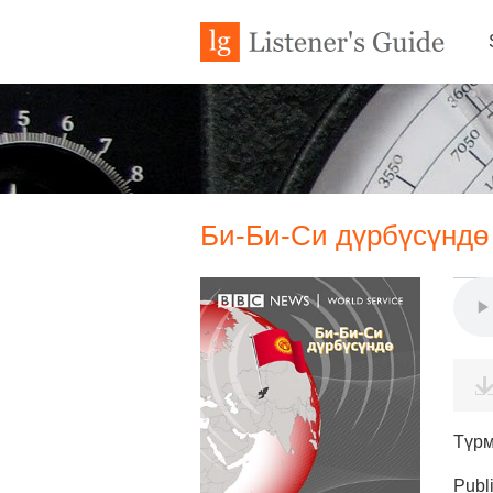
Би-Би-Си дүрбүсүндө 
Түрм
Publ