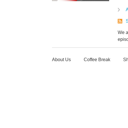
A
S
We ar
epis
About Us
Coffee Break
Sh