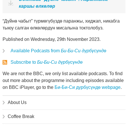
каршы өлкөлөр
“Дүйнө чабыт” түрмөгүбүздө паранжы, хиджап, никабга
тыюу салган өлкөлөрдүн мисалына токтолобуз.
Published on Wednesday, 29th November 2023.
Available Podcasts from
Би-Би-Си дүрбүсүндө
Subscribe to
Би-Би-Си дүрбүсүндө
We are not the BBC, we only list available podcasts. To find
out more about the programme including episodes available
on BBC iPlayer, go to the
Би-Би-Си дүрбүсүндө webpage
.
About Us
Coffee Break