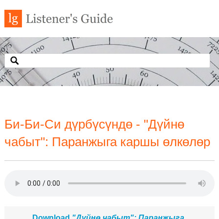
Би-Би-Си дүрбүсүндө - "Дүйнө
чабыт": Паранжыга каршы өлкөлөр
Download
"Дүйнө чабыт": Паранжыга