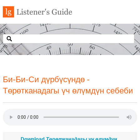
Би-Би-Си дүрбүсүндө -
Төрөтканадагы үч өлүмдүн себеби
Download
Төрөтканадагы үч өлүмдүн