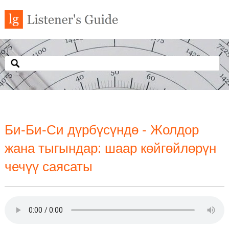
Би-Би-Си дүрбүсүндө - Жолдор
жана тыгындар: шаар көйгөйлөрүн
чечүү саясаты