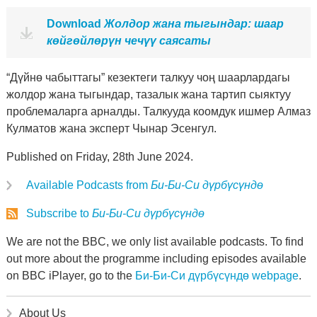
Download
Жолдор жана тыгындар: шаар
көйгөйлөрүн чечүү саясаты
“Дүйнө чабыттагы” кезектеги талкуу чоң шаарлардагы
жолдор жана тыгындар, тазалык жана тартип сыяктуу
проблемаларга арналды. Талкууда коомдук ишмер Алмаз
Кулматов жана эксперт Чынар Эсенгул.
Published on Friday, 28th June 2024.
Available Podcasts from
Би-Би-Си дүрбүсүндө
Subscribe to
Би-Би-Си дүрбүсүндө
We are not the BBC, we only list available podcasts. To find
out more about the programme including episodes available
on BBC iPlayer, go to the
Би-Би-Си дүрбүсүндө webpage
.
About Us