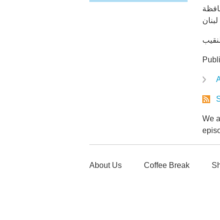
افظة
Publ
A
S
We ar
epis
About Us
Coffee Break
Sh