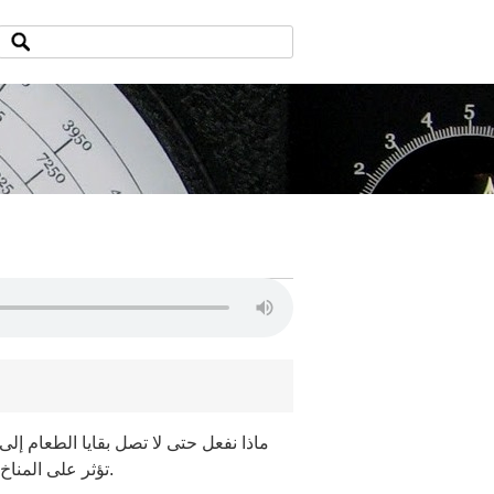
ماذا نفعل حتى لا تصل بقايا الطعام إلى
تؤثر على المناخ؟ الحل قد يكون في صندوق صغير ودجاجة والمقابل بيض طازج لك ولأسرتك.